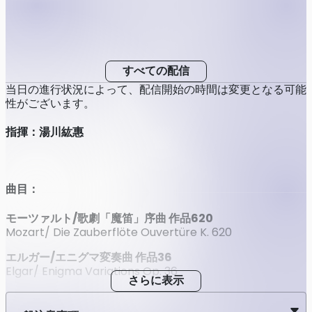
すべての配信
当日の進行状況によって、配信開始の時間は変更となる可能
性がございます。
指揮：湯川紘惠
曲目：
モーツァルト/歌劇「魔笛」序曲 作品620
Mozart/ Die Zauberflöte Ouvertüre K. 620
エルガー/エニグマ変奏曲 作品36
Elgar/ Enigma Variations Op. 36
さらに表示
ドヴォルザーク/交響曲第6番 ニ長調 作品60
Dvořák/ Symphony No. 6 in D Major Op. 60